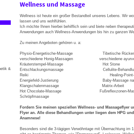
Wellness und Massage
Wellness ist heute ein großer Bestandteil unseres Lebens. Wir wo
lassen und uns wohlfühlen.
Ich möchte Ihnen hierbei behilflich sein und biete neben therape
Anwendungen auch Wellness-Anwendungen bis hin zu ganzen Well
Zu meinen Angeboten gehören u. a:
Physio-Energetische-Massage Tibetische Rücken
verschiedene Honig-Massagen verschiedene ayurved
Kräuterstempel-Massage Hot Stone
netik &
Entschlackungsmassage Cellulite-Behandlu
Reiki Healing-Point-System na
Energiefeld-Justierung Baby-Massage nach 
Klangschalenmassage Matrix-Arbeit
Hot Chocolate-Massage Fußreflexzonen-Mas
Schröpfmassage
Fordern Sie meinen speziellen Wellness- und Massageflyer
Flyer an. Alle diese Behandlungen unter liegen dem HPG und
Anamnese!
Besonders sind die 3-tägigen Verwöhntage mit Übernachtung im 