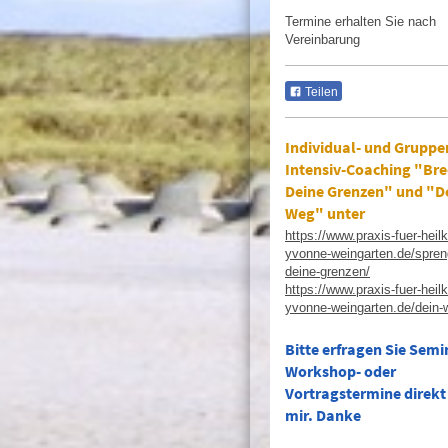
Termine erhalten Sie nach
Vereinbarung
Teilen
Individual- und Gruppe
Intensiv-Coaching "Br
Deine Grenzen" und "D
Weg" unter
https://www.praxis-fuer-heil
yvonne-weingarten.de/spren
deine-grenzen/
https://www.praxis-fuer-heil
yvonne-weingarten.de/dein-
Bitte erfragen Sie Semi
Workshop- oder
Vortragstermine direkt
mir. Danke