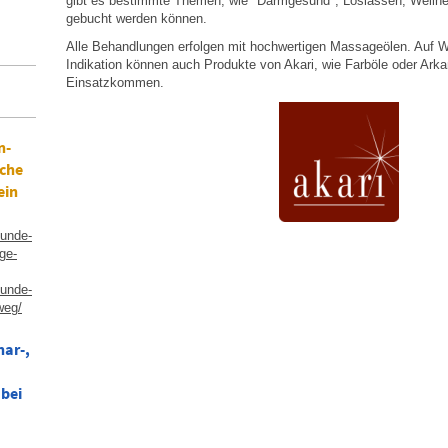
gibt es bestimmte Themen, wie "Darmgesund", Loslassen, Wellness
gebucht werden können.
Alle Behandlungen erfolgen mit hochwertigen Massageölen. Auf 
Indikation können auch Produkte von Akari, wie Farböle oder Ar
Einsatzkommen.
n-
eche
ein
kunde-
ge-
kunde-
weg/
nar-,
 bei