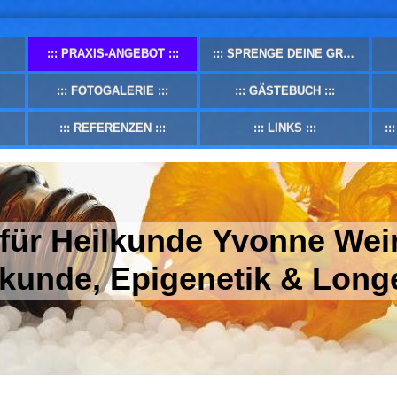
PRAXIS-ANGEBOT
SPRENGE DEINE GRENZEN
FOTOGALERIE
GÄSTEBUCH
REFERENZEN
LINKS
 für Heilkunde Yvonne Wei
lkunde, Epigenetik & Long