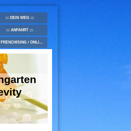
DEIN WEG
ANFAHRT
FRENCHISING / ONLINE-SHOP
ngarten
evity